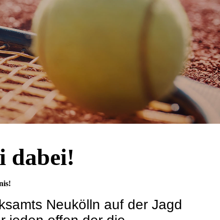
i dabei!
is!
rksamts Neukölln auf der Jagd