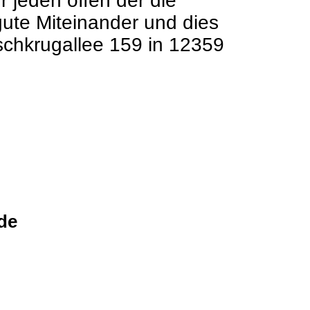
r jeden offen der die
 gute Miteinander und dies
schkrugallee 159 in 12359
de