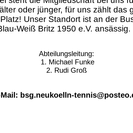
i steht die Mitgliedschaft bei uns fü
 älter oder jünger, für uns zählt das
latz! Unser Standort ist an der Bu
 Blau-Weiß Britz 1950 e.V. ansässig.
Abteilungsleitung:
1. Michael Funke
2. Rudi Groß
-Mail: bsg.neukoelln-tennis@posteo.